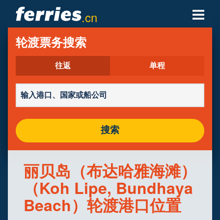
.cn
轮渡公司
轮渡票务搜索
轮渡目的地
往返
单程
轮渡航线
轮渡港口
搜索
管理预定
丽贝岛（布达哈雅海滩）
（Koh Lipe, Bundhaya
Beach）轮渡港口位置