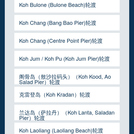
Koh Bulone (Bulone Beach)轮渡
Koh Chang (Bang Bao Pier)轮渡
Koh Chang (Centre Point Pier)轮渡
Koh Jum / Koh Pu (Koh Jum Pier)轮渡
阁骨岛（敖沙拉码头）（Koh Kood, Ao
Salad Pier）轮渡
克雷登岛（Koh Kradan）轮渡
兰达岛（萨拉丹）（Koh Lanta, Saladan
Pier）轮渡
Koh Laoliang (Laoliang Beach)轮渡