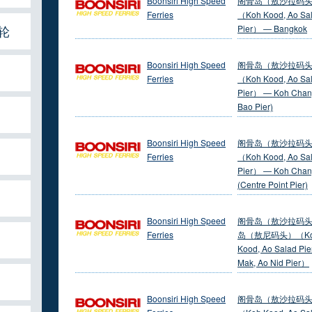
Boonsiri High Speed
阁骨岛（敖沙拉码
Ferries
（Koh Kood, Ao Sa
轮
Pier） — Bangkok
Boonsiri High Speed
阁骨岛（敖沙拉码
Ferries
（Koh Kood, Ao Sa
Pier） — Koh Chan
Bao Pier)
Boonsiri High Speed
阁骨岛（敖沙拉码
Ferries
（Koh Kood, Ao Sa
Pier） — Koh Cha
(Centre Point Pier)
Boonsiri High Speed
阁骨岛（敖沙拉码头
Ferries
岛（敖尼码头）（K
Kood, Ao Salad Pie
Mak, Ao Nid Pier）
Boonsiri High Speed
阁骨岛（敖沙拉码