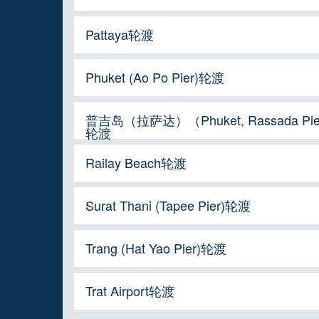
Pattaya轮渡
Phuket (Ao Po Pier)轮渡
普吉岛（拉萨达）（Phuket, Rassada Pi
轮渡
Railay Beach轮渡
Surat Thani (Tapee Pier)轮渡
Trang (Hat Yao Pier)轮渡
Trat Airport轮渡