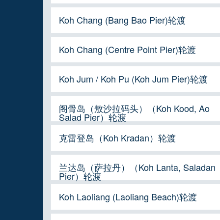
Koh Chang (Bang Bao Pier)轮渡
Koh Chang (Centre Point Pier)轮渡
Koh Jum / Koh Pu (Koh Jum Pier)轮渡
阁骨岛（敖沙拉码头）（Koh Kood, Ao
Salad Pier）轮渡
克雷登岛（Koh Kradan）轮渡
兰达岛（萨拉丹）（Koh Lanta, Saladan
Pier）轮渡
Koh Laoliang (Laoliang Beach)轮渡