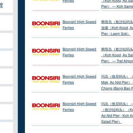
Ferries
（Koh Kood, Ao Sa
渡
Pier） — Koh Sam
Boonsiri High Speed
阁骨岛（敖沙拉码头
Ferries
加索（Koh Kood, Ao
Pier - Laem Sok）
Boonsiri High Speed
阁骨岛（敖沙拉码
Ferries
（Koh Kood, Ao Sa
Pier） — Trat Airpor
Boonsiri High Speed
玛岛（敖尼码头）（
Ferries
Mak, Ao Nid Pier）
Chang (Bang Bao P
Boonsiri High Speed
玛岛（敖尼码头） 
Ferries
（敖沙拉码头）（Koh
Ao Nid Pier - Koh 
Salad Pier）