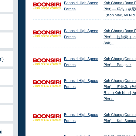
Boonsiri High Speed
Koh Chang (Bang 
Ferries
Pier) — 玛岛（敖
（Koh Mak, Ao Nid
Boonsiri High Speed
Koh Chang (Bang 
Ferries
Pier) — 拉加索（L
Sok）
r）
Boonsiri High Speed
Koh Chang (Centre
Ferries
Pier) — Bangkok
Boonsiri High Speed
Koh Chang (Centre
Ferries
Pier) — 阁骨岛（
头）（Koh Kood, Ao
Pier）
Boonsiri High Speed
Koh Chang (Centre
Ferries
Pier) — Koh Same
i