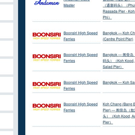
Master
（通塞码头）（Phuk
Rassada Pier - Koh
Phi）
Boonsiri High Speed
Bangkok — Koh C
Ferries
(Centre Point Pier)
Boonsiri High Speed
Bangkok — 阁骨
Ferries
码头）（Koh Kood,
Salad Pier）
Boonsiri High Speed
Bangkok — Koh S
Ferries
Boonsiri High Speed
Koh Chang (Bang 
Ferries
Pier) — 阁骨岛（
头）（Koh Kood, Ao
Pier）