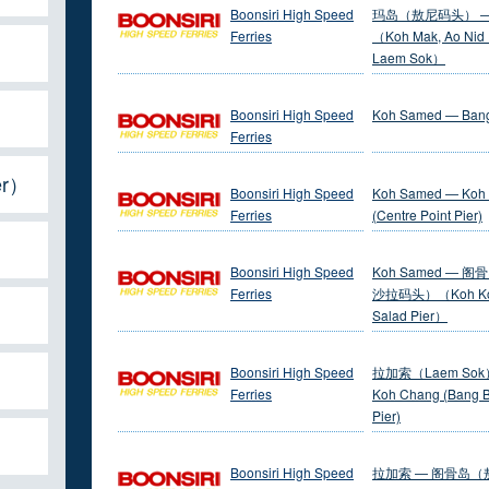
Boonsiri High Speed
玛岛（敖尼码头） 
Ferries
（Koh Mak, Ao Nid P
Laem Sok）
Boonsiri High Speed
Koh Samed — Ban
Ferries
er）
Boonsiri High Speed
Koh Samed — Koh
Ferries
(Centre Point Pier)
Boonsiri High Speed
Koh Samed — 
Ferries
沙拉码头）（Koh Koo
Salad Pier）
Boonsiri High Speed
拉加索（Laem Sok
Ferries
Koh Chang (Bang 
Pier)
Boonsiri High Speed
拉加索 — 阁骨岛