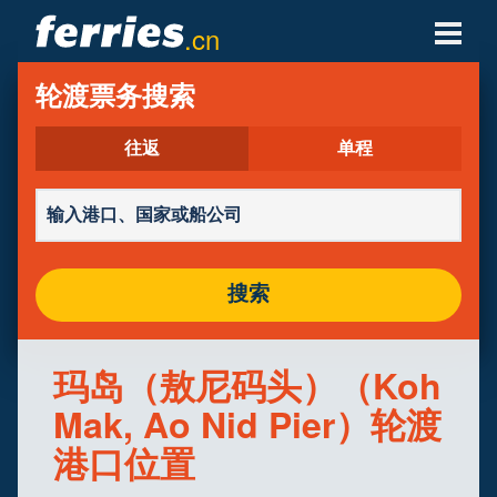
.cn
轮渡公司
轮渡票务搜索
轮渡目的地
往返
单程
轮渡航线
轮渡港口
搜索
管理预定
玛岛（敖尼码头）（Koh
Mak, Ao Nid Pier）轮渡
港口位置