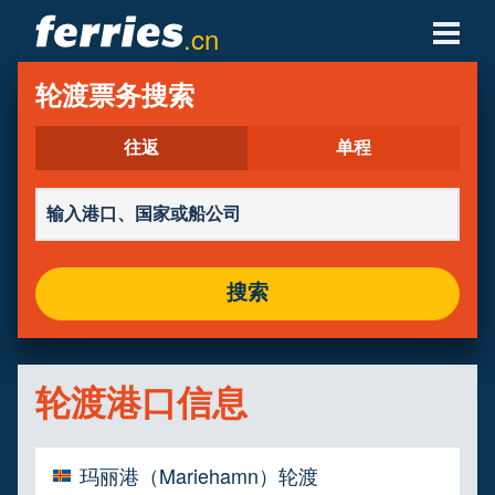
.cn
轮渡公司
轮渡票务搜索
轮渡目的地
往返
单程
轮渡航线
轮渡港口
搜索
管理预定
轮渡港口信息
玛丽港（Mariehamn）轮渡