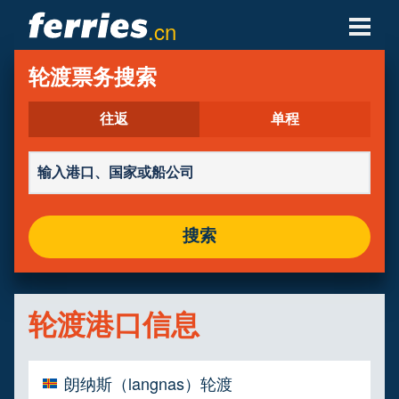
.cn
轮渡公司
轮渡票务搜索
轮渡目的地
往返
单程
轮渡航线
轮渡港口
搜索
管理预定
轮渡港口信息
朗纳斯（langnas）轮渡