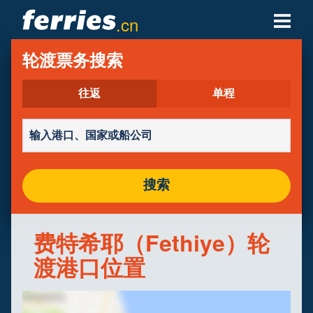
.cn
轮渡公司
轮渡票务搜索
轮渡目的地
往返
单程
轮渡航线
轮渡港口
搜索
管理预定
费特希耶（Fethiye）轮
渡港口位置