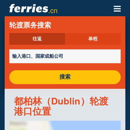
.cn
轮渡公司
轮渡票务搜索
轮渡目的地
往返
单程
轮渡航线
轮渡港口
搜索
管理预定
都柏林（Dublin）轮渡
港口位置