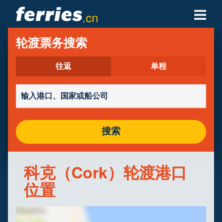
.cn
轮渡公司
轮渡票务搜索
轮渡目的地
往返
单程
轮渡航线
轮渡港口
搜索
管理预定
科克（Cork）轮渡港口
位置