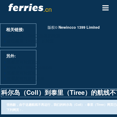
.cn
轮渡公司
版权©
Newincco 1399 Limited
相关链接:
轮渡目的地
从科尔岛（Coll）出发的轮渡
前往泰里（Tiree）的轮渡
轮渡航线
另外:
轮渡港口
查看所有轮渡航线
View All Ferry Operators
查看所有轮渡港口
管理预定
查看所有轮渡目的地
科尔岛（Coll）到泰里（Tiree）的航线
很抱歉，由于这趟航线不再运行，我们的科尔岛（Coll） - 泰里（Tiree）网
下列网页：.