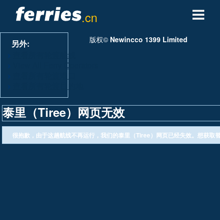
.cn
轮渡公司
版权©
Newincco 1399 Limited
另外:
查看所有轮渡航线
轮渡目的地
View All Ferry Operators
查看所有轮渡港口
查看所有轮渡目的地
轮渡航线
泰里（Tiree）网页无效
轮渡港口
很抱歉，由于这趟航线不再运行，我们的泰里（Tiree）网页已经失效。想获取
管理预定