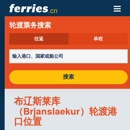
.cn
轮渡公司
轮渡票务搜索
轮渡目的地
往返
单程
轮渡航线
轮渡港口
搜索
管理预定
布辽斯莱库
（Brjanslaekur）轮渡港
口位置