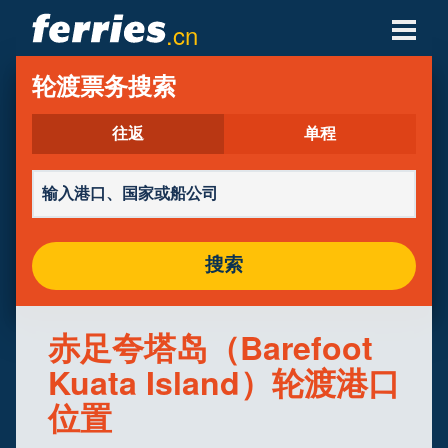
.cn
轮渡公司
轮渡票务搜索
轮渡目的地
往返
单程
轮渡航线
轮渡港口
搜索
管理预定
赤足夸塔岛（Barefoot
Kuata Island）轮渡港口
位置