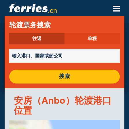
.cn
轮渡公司
轮渡票务搜索
轮渡目的地
往返
单程
轮渡航线
轮渡港口
搜索
管理预定
安房（Anbo）轮渡港口
位置