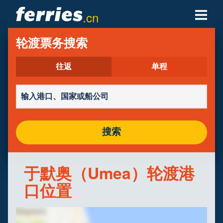
.cn
轮渡公司
轮渡票务搜索
轮渡目的地
往返
单程
轮渡航线
轮渡港口
搜索
管理预定
于默奥（Umea）轮渡港
口位置