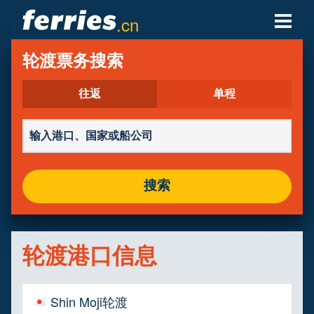
.cn
轮渡公司
轮渡票务搜索
轮渡目的地
往返
单程
轮渡航线
轮渡港口
搜索
管理预定
轮渡港口信息
Shin Moji轮渡