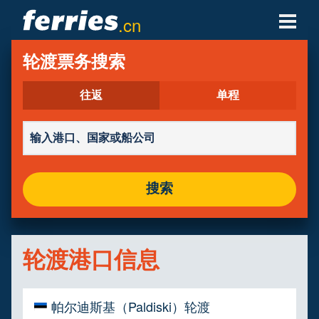
.cn
轮渡公司
轮渡票务搜索
轮渡目的地
往返
单程
轮渡航线
轮渡港口
搜索
管理预定
轮渡港口信息
帕尔迪斯基（Paldiski）轮渡