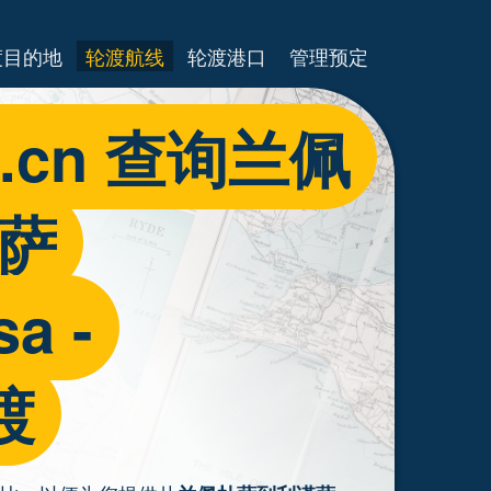
渡目的地
轮渡航线
轮渡港口
管理预定
es.cn 查询兰佩
诺萨
a -
渡