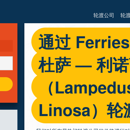
轮渡公司
轮
通过 Ferri
杜萨 — 利
（Lampedus
Linosa）轮