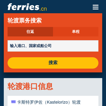
.cn
轮渡公司
轮渡票务搜索
轮渡目的地
往返
单程
轮渡航线
轮渡港口
搜索
管理预定
轮渡港口信息
卡斯特罗伊佐（Kastelorizo）轮渡