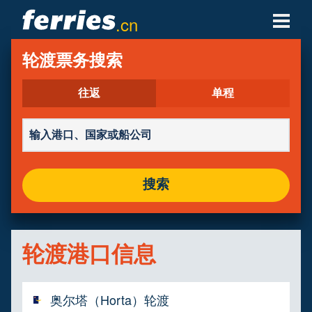
.cn
轮渡公司
轮渡票务搜索
轮渡目的地
往返
单程
轮渡航线
轮渡港口
搜索
管理预定
轮渡港口信息
奥尔塔（Horta）轮渡