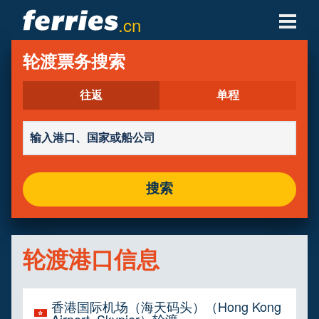
.cn
轮渡公司
轮渡票务搜索
轮渡目的地
往返
单程
轮渡航线
轮渡港口
搜索
管理预定
轮渡港口信息
香港国际机场（海天码头）（Hong Kong