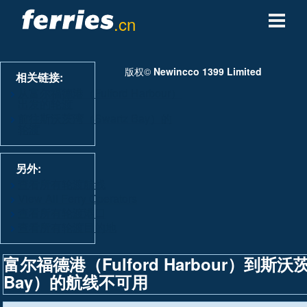
.cn
轮渡公司
版权©
Newincco 1399 Limited
相关链接:
轮渡目的地
从富尔福德港（Fulford Harbour）
出发的轮渡
前往斯沃茨湾（Swartz Bay）的
轮渡航线
轮渡
轮渡港口
另外:
查看所有轮渡航线
管理预定
View All Ferry Operators
查看所有轮渡港口
查看所有轮渡目的地
富尔福德港（Fulford Harbour）到斯沃茨
Bay）的航线不可用