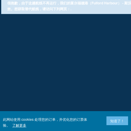
很抱歉，由于这趟航线不再运行，我们的富尔福德港（Fulford Harbour） - 斯沃
效。想获取替代航线，请访问下列网页：.
此网站使用 cookies 处理您的订单，并优化您的订票体
知道了！
验。
了解更多