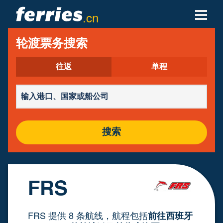
.cn
轮渡公司
轮渡票务搜索
轮渡目的地
往返
单程
轮渡航线
轮渡港口
搜索
管理预定
FRS
FRS 提供 8 条航线，航程包括
前往西班牙