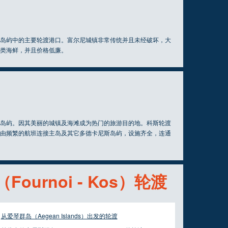
岛屿中的主要轮渡港口。富尔尼城镇非常传统并且未经破坏，大
类海鲜，并且价格低廉。
岛屿。因其美丽的城镇及海滩成为热门的旅游目的地。科斯轮渡
由频繁的航班连接主岛及其它多德卡尼斯岛屿，设施齐全，连通
ournoi - Kos）轮渡
从爱琴群岛（Aegean Islands）出发的轮渡