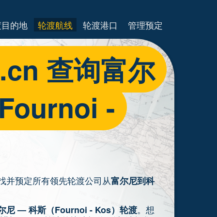
渡目的地
轮渡航线
轮渡港口
管理预定
es.cn 查询富尔
urnoi -
便地查找并预定所有领先轮渡公司从
富尔尼到科
。想
尔尼 — 科斯（Fournoi - Kos）轮渡