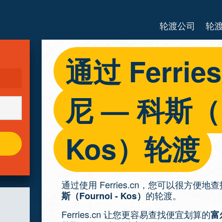
轮渡公司
轮
通过 Ferri
尼 — 科斯（Fo
Kos）轮渡
通过使用 Ferries.cn，您可以很方
的轮渡。
斯（Fournoi - Kos）
Ferries.cn 让您更容易查找便宜划算的
富