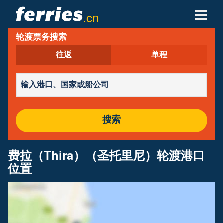
.cn
轮渡票务搜索
轮渡公司
往返
单程
轮渡目的地
轮渡航线
轮渡港口
搜索
管理预定
费拉（Thira）（圣托里尼）轮渡港口
位置