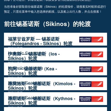
当您准备好获取前往锡基诺斯（Sikinos）的轮渡报价，请搜索实时航班或进行
预定，只需在菜单中输入您选择的航线，以及船上出行人数，并点击搜索！
前往锡基诺斯（Sikinos）的轮渡
福莱甘兹罗斯 — 锡基诺斯
（Folegandros - Sikinos）轮渡
航班运营商
Hellenic Seaways
伊奥斯 — 锡基诺斯（Ios -
Sikinos）轮渡
航班运营商
Hellenic Seaways
凯阿 — 锡基诺斯（Kea -
Sikinos）轮渡
航班运营商
Hellenic Seaways
基莫洛斯 — 锡基诺斯（Kimolos -
Sikinos）轮渡
航班运营商
Hellenic Seaways
基斯诺斯 — 锡基诺斯（Kythnos -
Sikinos）轮渡
航班运营商