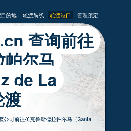
渡目的地
轮渡航线
轮渡港口
管理预定
es.cn 查询前往
拉帕尔马
z de La
轮渡
要轮渡公司前往圣克鲁斯德拉帕尔马（Santa