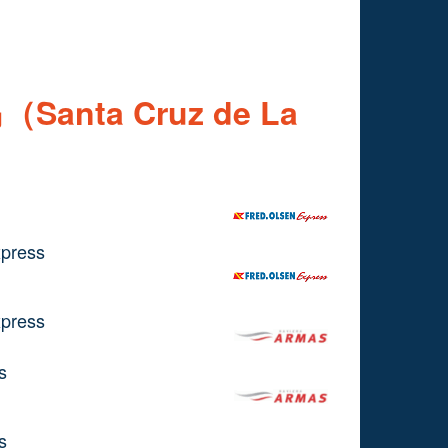
ta Cruz de La
xpress
xpress
s
s