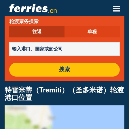
.cn
轮渡票务搜索
轮渡公司
往返
单程
轮渡目的地
轮渡航线
轮渡港口
搜索
管理预定
特雷米蒂（Tremiti）（圣多米诺）轮渡
港口位置