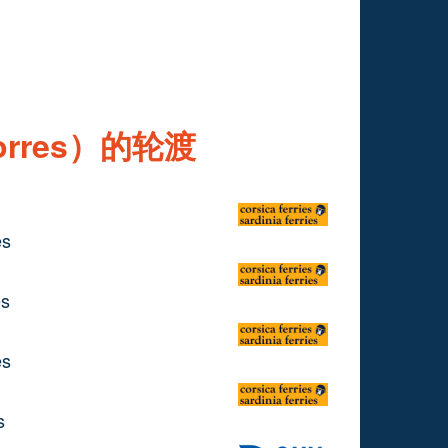
orres）的轮渡
es
es
es
s