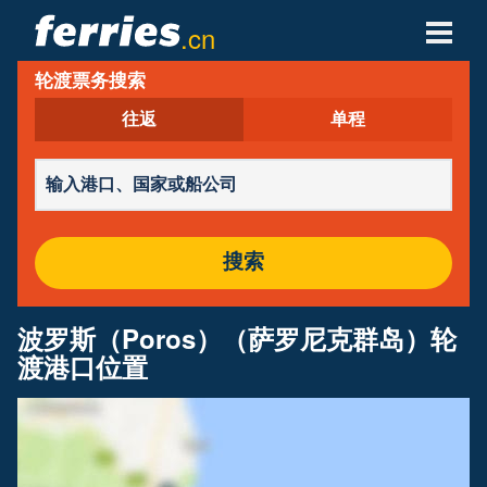
.cn
轮渡票务搜索
轮渡公司
往返
单程
轮渡目的地
轮渡航线
轮渡港口
搜索
管理预定
波罗斯（Poros）（萨罗尼克群岛）轮
渡港口位置