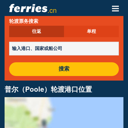
.cn
轮渡票务搜索
轮渡公司
往返
单程
轮渡目的地
轮渡航线
轮渡港口
搜索
管理预定
普尔（Poole）轮渡港口位置