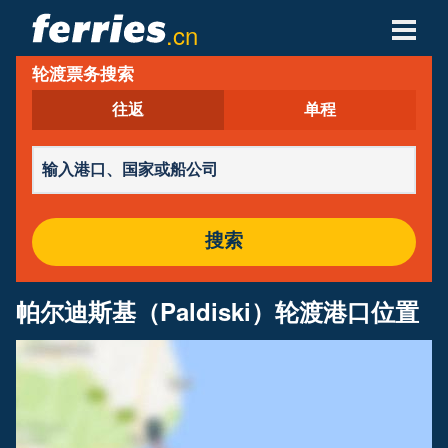
.cn
轮渡票务搜索
轮渡公司
往返
单程
轮渡目的地
轮渡航线
轮渡港口
搜索
管理预定
帕尔迪斯基（Paldiski）轮渡港口位置