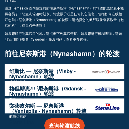
通过 Ferries.cn 查询便宜的
前往尼奈斯港（Nynashamn）的轮渡
航线简直不能
再容易了！想查询轮渡时刻表、轮渡票价或是任何其它信息，包括如何在线预
订您前往尼奈斯港（Nynashamn）的轮渡，请选择您的航线以及乘客数量（包
括司机），然后点击查询！
如果想航行到其它目的地，请点击下列其它链接。如果想进行模糊查询，请访
问我们前往瑞典（Sweden）轮渡网站，查看更多选择。
前往尼奈斯港（Nynashamn）的轮渡
维斯比 — 尼奈斯港（Visby -
Nynashamn）轮渡
航班运营商
Destination Gotland
格但斯克 — 尼奈斯港（Gdansk -
Nynashamn）轮渡
航班运营商
Polferries
文茨皮尔斯 — 尼奈斯港
（Ventspils - Nynashamn）轮渡
航班运营商
Stena Line
查询轮渡航线