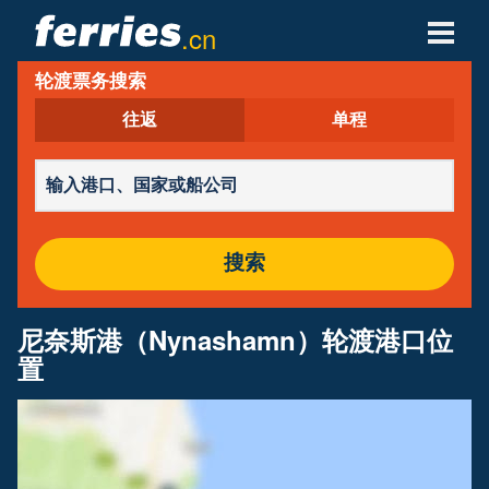
.cn
轮渡票务搜索
轮渡公司
往返
单程
轮渡目的地
轮渡航线
轮渡港口
搜索
管理预定
尼奈斯港（Nynashamn）轮渡港口位
置