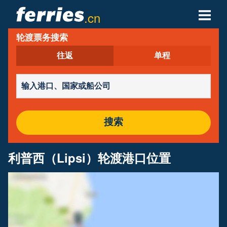
.cn
轮渡票务搜索
轮渡公司
往返
单程
轮渡目的地
轮渡航线
轮渡港口
搜索
管理预定
利普西（Lipsi）轮渡港口位置