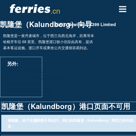
.cn
凯隆堡（Kalundborg）向导
轮渡公司
版权©
Newincco 1399 Limited
凯隆堡是一座丹麦城市，位于西兰岛西北海岸，距离哥本
轮渡目的地
哈根开车仅 68 英里。凯隆堡渡口较小但应由具有，提供
基本客运设施。渡口开车或乘坐公共交通很容易到达。
轮渡航线
另外:
查看所有轮渡航线
轮渡港口
View All Ferry Operators
查看所有轮渡港口
管理预定
查看所有轮渡目的地
凯隆堡（Kalundborg）港口页面不可用
很抱歉，由于这趟航线不再运行，我们的凯隆堡（Kalundborg）网页已经失
页：