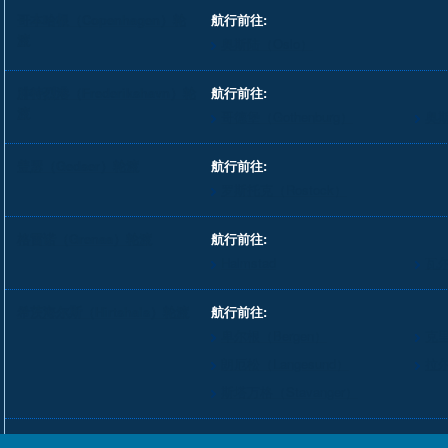
哥本哈根（Copenhagen）轮
航行前往:
渡
奥斯陆（Oslo）
腓特烈港（Frederikshavn）轮
航行前往:
渡
哥德堡（Gothenburg）
奥斯
盖瑟（Gedser）轮渡
航行前往:
罗斯托克（Rostock）
格雷诺（Grenaa）轮渡
航行前往:
Halmstad
瓦尔
希茨海尔斯（Hirtshals）轮渡
航行前往:
卑尔根（Bergen）
克里
朗厄松（Langesund）
拉尔
斯塔万格（Stavanger）
勒兹比（Rodby）轮渡
航行前往: