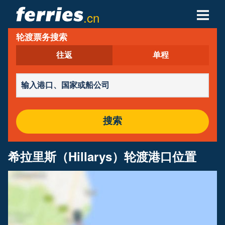
.cn
轮渡票务搜索
轮渡公司
往返
单程
轮渡目的地
轮渡航线
轮渡港口
搜索
管理预定
希拉里斯（Hillarys）轮渡港口位置