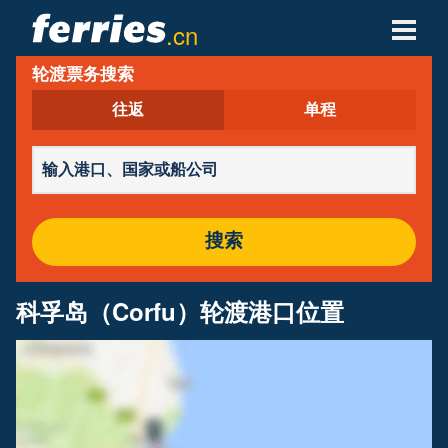
.cn
轮渡票务搜索
轮渡公司
往返
单程
轮渡目的地
轮渡航线
轮渡港口
搜索
管理预定
科孚岛（Corfu）轮渡港口位置