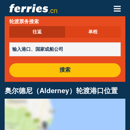
.cn
轮渡票务搜索
轮渡公司
往返
单程
轮渡目的地
轮渡航线
轮渡港口
搜索
管理预定
奥尔德尼（Alderney）轮渡港口位置