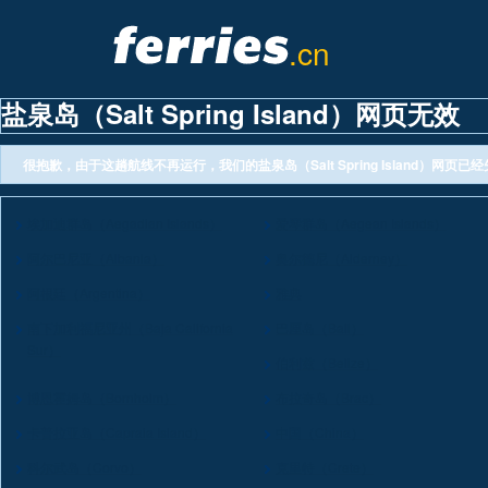
.cn
盐泉岛（Salt Spring Island）网页无效
很抱歉，由于这趟航线不再运行，我们的盐泉岛（Salt Spring Island）
埃加迪群岛（Aegadian Islands）
爱琴群岛（Aegean Islands）
阿尔巴尼亚（Albania）
奥尔德尼（Alderney）
阿根廷（Argentina）
雅典
南下加利福尼亚州（Baja California
巴厘岛（Bali）
Sur）
伯利兹（Belize）
博恩霍姆岛（Bornholm）
布拉奇岛（Brac）
卡普拉亚岛（Capraia Island）
中国（China）
科尔武岛（Corvo）
克里特（Crete）