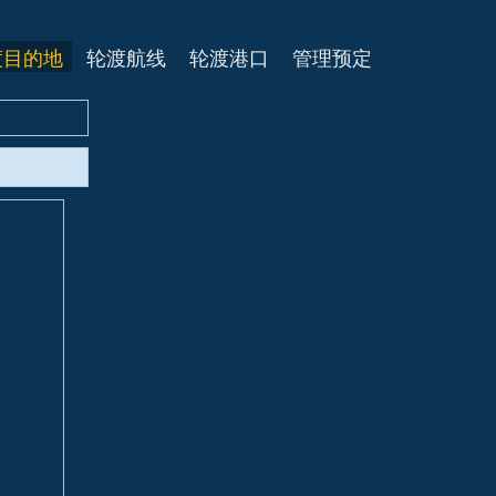
渡目的地
轮渡航线
轮渡港口
管理预定
s）