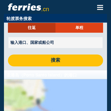
.cn
轮渡票务搜索
轮渡公司
往返
单程
轮渡目的地
轮渡航线
轮渡港口
搜索
管理预定
圣港岛（Porto Santo Island）的港口