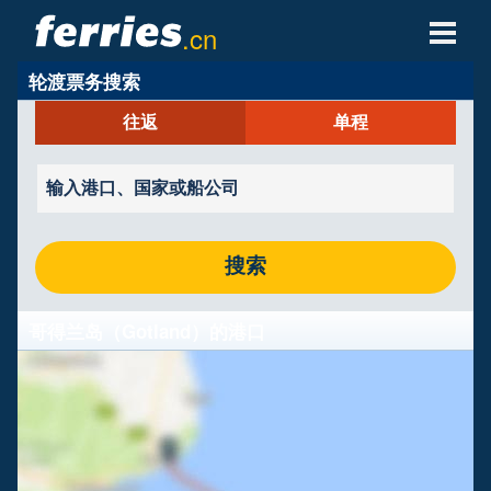
.cn
轮渡票务搜索
轮渡公司
往返
单程
轮渡目的地
轮渡航线
轮渡港口
搜索
管理预定
哥得兰岛（Gotland）的港口