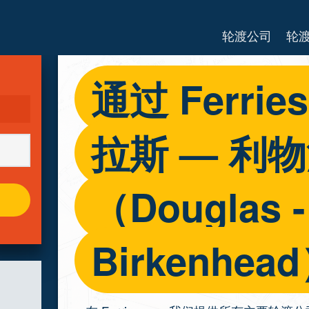
轮渡公司
轮
通过 Ferri
拉斯 — 利
（Douglas -
Birkenhe