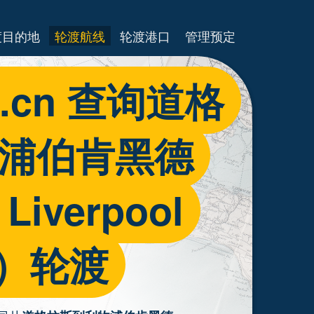
渡目的地
轮渡航线
轮渡港口
管理预定
es.cn 查询道格
物浦伯肯黑德
 Liverpool
ad）轮渡