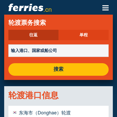
.cn
轮渡公司
轮渡票务搜索
轮渡目的地
往返
单程
轮渡航线
轮渡港口
搜索
管理预定
轮渡港口信息
东海市（Donghae）轮渡