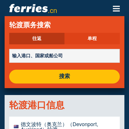
.cn
轮渡公司
轮渡票务搜索
轮渡目的地
往返
单程
轮渡航线
轮渡港口
搜索
管理预定
轮渡港口信息
德文波特（奥克兰）（Devonport,