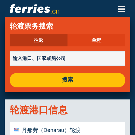
.cn
轮渡公司
轮渡票务搜索
轮渡目的地
往返
单程
轮渡航线
轮渡港口
搜索
管理预定
轮渡港口信息
丹那劳（Denarau）轮渡