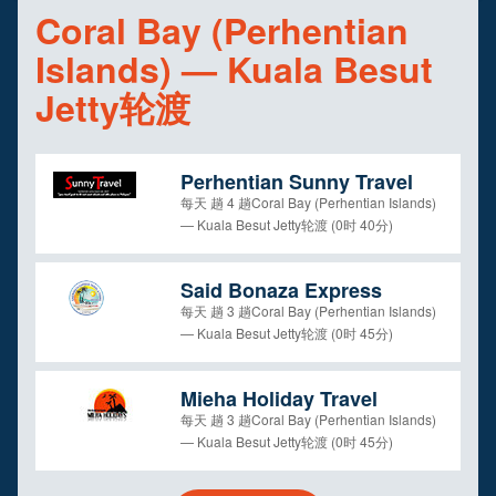
Coral Bay (Perhentian
Islands) — Kuala Besut
Jetty轮渡
Perhentian Sunny Travel
每天 趟 4 趟Coral Bay (Perhentian Islands)
— Kuala Besut Jetty轮渡 (0时 40分)
Said Bonaza Express
每天 趟 3 趟Coral Bay (Perhentian Islands)
— Kuala Besut Jetty轮渡 (0时 45分)
Mieha Holiday Travel
每天 趟 3 趟Coral Bay (Perhentian Islands)
— Kuala Besut Jetty轮渡 (0时 45分)