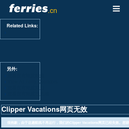
.cn
轮渡公司
Related Links:
轮渡目的地
轮渡航线
轮渡港口
另外:
查看所有轮渡航线
View All Ferry Operators
管理预定
查看所有轮渡港口
查看所有轮渡目的地
Clipper Vacations网页无效
很抱歉，由于这趟航线不再运行，我们的Clipper Vacations网页已经失效