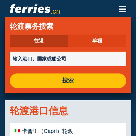
.cn
轮渡公司
轮渡票务搜索
轮渡目的地
往返
单程
轮渡航线
轮渡港口
搜索
管理预定
轮渡港口信息
卡普里（Capri）轮渡