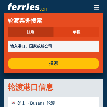
.cn
轮渡公司
轮渡票务搜索
轮渡目的地
往返
单程
轮渡航线
轮渡港口
搜索
管理预定
轮渡港口信息
釜山（Busan）轮渡