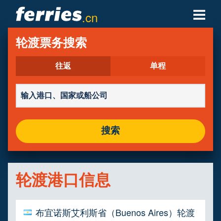
.cn
轮渡公司
轮渡票务搜索
轮渡目的地
往返
单程
轮渡航线
轮渡港口
搜索
管理预定
轮渡港口信息
布宜诺斯艾利斯省（Buenos Aires）轮渡