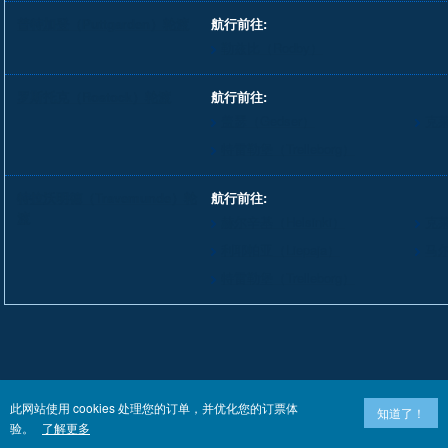
普特加登（Puttgarden）轮渡
航行前往:
勒兹比（Rodby）
罗斯托克（Rostock）轮渡
航行前往:
盖瑟（Gedser）
克莱
特雷勒堡（Trelleborg）
特拉沃明德（Travemunde）轮
航行前往:
渡
赫尔辛基（Helsinki）
克莱
利耶帕亚（Liepaja）
马尔
特雷勒堡（Trelleborg）
此网站使用 cookies 处理您的订单，并优化您的订票体
知道了！
验。
了解更多