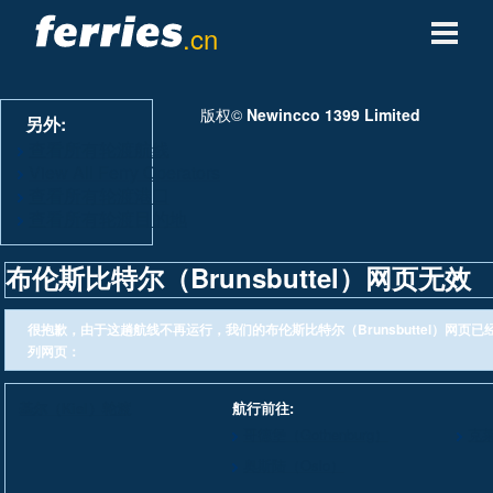
.cn
轮渡公司
版权©
Newincco 1399 Limited
另外:
轮渡目的地
查看所有轮渡航线
View All Ferry Operators
查看所有轮渡港口
轮渡航线
查看所有轮渡目的地
轮渡港口
布伦斯比特尔（Brunsbuttel）网页无效
管理预定
很抱歉，由于这趟航线不再运行，我们的布伦斯比特尔（Brunsbuttel）网页
列网页：
基尔（Kiel）轮渡
航行前往:
哥德堡（Gothenburg）
克莱
奥斯陆（Oslo）